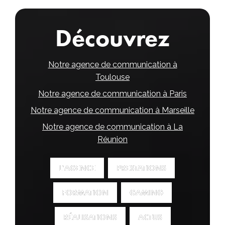
Découvrez
Notre agence de communication à
Toulouse
Notre agence de communication à Paris
Notre agence de communication à Marseille
Notre agence de communication à La
Réunion
L'AGENCE
L'AGENCE
PRESTATIONS
PRESTATIONS
FORMATION
FORMATION
GAMING
GAMING
RÉALISATIONS
RÉALISATIONS
ACTUS
ACTUS