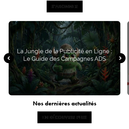
S'ABONNER
S'ABONNER
La Jungle de la Publicité en Ligne :
Le Guide des Campagnes ADS
Nos dernières actualités
EN DÉCOUVRIR PLUS
EN DÉCOUVRIR PLUS