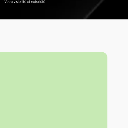
férencement
Réseaux sociaux
t publicité
et influence
encement naturel
Gestion des réseaux
sociaux
encement payant
Partenariat médias