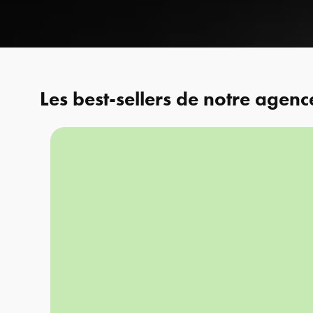
Les best-sellers de notre agenc
Analyse et
Identité e
stratégie
création
Audit et stratégie
Identité visu
marketing
Graphisme print
Accompagnement du
Photograph
gérant