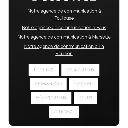
Notre agence de communication à
Toulouse
Notre agence de communication à Paris
Notre agence de communication à Marseille
Notre agence de communication à La
Réunion
L'AGENCE
L'AGENCE
PRESTATIONS
PRESTATIONS
FORMATION
FORMATION
GAMING
GAMING
RÉALISATIONS
RÉALISATIONS
ACTUS
ACTUS
CONTACT
CONTACT