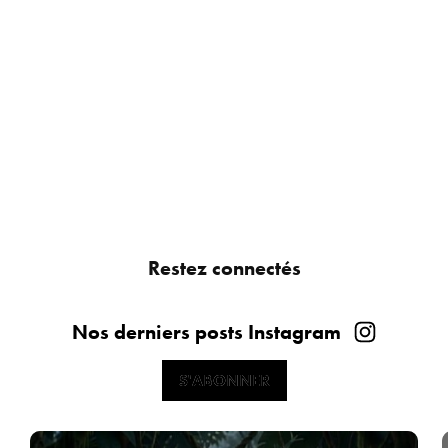
Restez connectés
Nos derniers posts Instagram
S'ABONNER
S'ABONNER