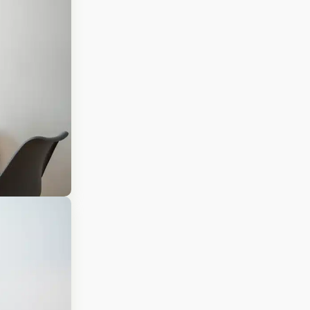
férencement
Réseaux sociaux
t publicité
et influence
encement naturel
Gestion des réseaux
sociaux
encement payant
Partenariat médias