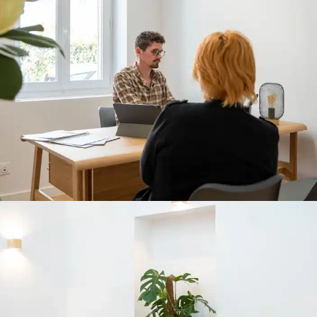
t
Infrastructure et
Ré
développement
e
elle
Site internet
Référ
 et web
Logiciel ERP SAAS
Référ
ie
Hébergement et
maintenance