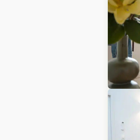
Analyse et
Identité e
stratégie
création
Audit et stratégie
Identité visu
marketing
Graphisme print
Accompagnement du
Photograph
gérant