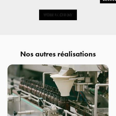
VOIR LE CLIENT
VOIR LE CLIENT
Nos autres réalisations