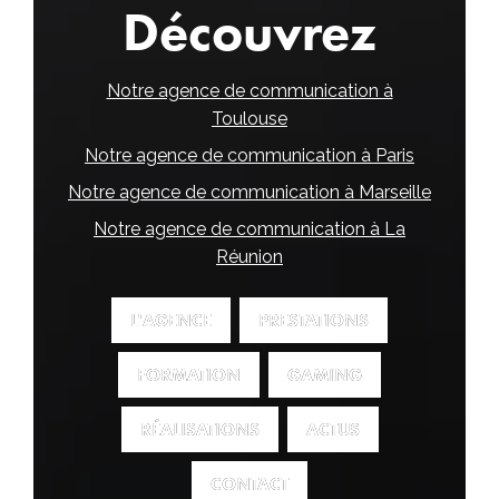
Découvrez
Notre agence de communication à
Toulouse
Notre agence de communication à Paris
Notre agence de communication à Marseille
Notre agence de communication à La
Réunion
L'AGENCE
L'AGENCE
PRESTATIONS
PRESTATIONS
FORMATION
FORMATION
GAMING
GAMING
RÉALISATIONS
RÉALISATIONS
ACTUS
ACTUS
CONTACT
CONTACT