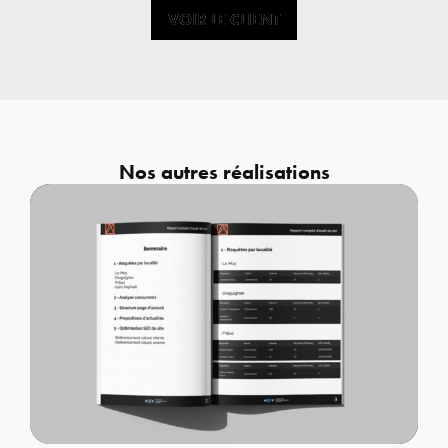
VOIR LE CLIENT
VOIR LE CLIENT
Nos autres réalisations