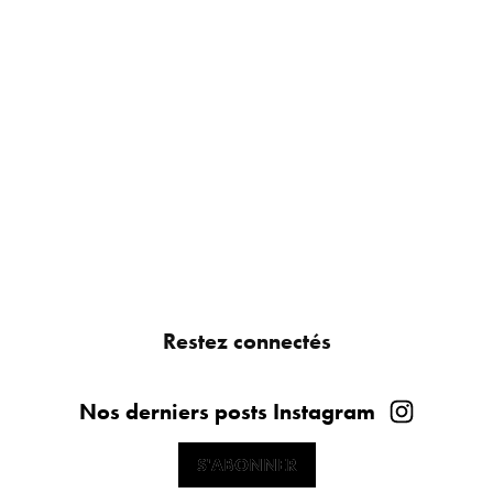
Restez connectés
Nos derniers posts Instagram
S'ABONNER
S'ABONNER