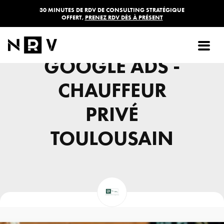
30 MINUTES DE RDV DE CONSULTING STRATÉGIQUE
OFFERT,
PRENEZ RDV DÈS À PRÉSENT
CAMPAGNE
GOOGLE ADS -
CHAUFFEUR
PRIVÉ
TOULOUSAIN