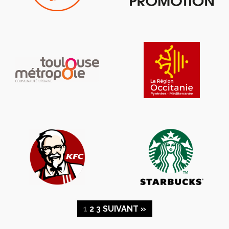
1
2
3
SUIVANT »